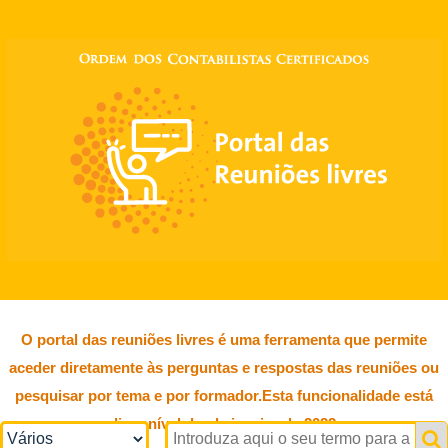
O portal das reuniões livres é uma ferramenta que permite
aceder diretamente às perguntas e respostas das reuniões ou
pesquisar por tema e por formador.Esta funcionalidade está
disponível desde janeiro de 2022.