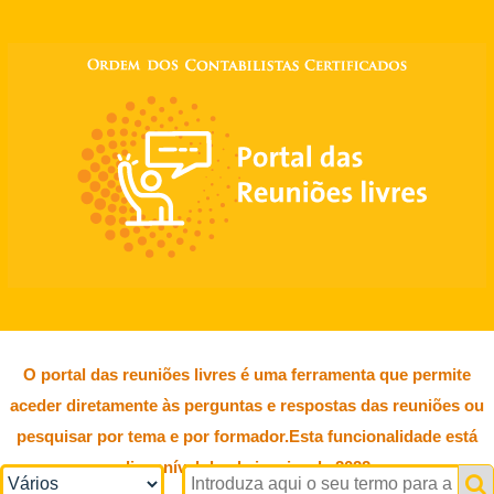
O portal das reuniões livres é uma ferramenta que permite
aceder diretamente às perguntas e respostas das reuniões ou
pesquisar por tema e por formador.Esta funcionalidade está
disponível desde janeiro de 2022.