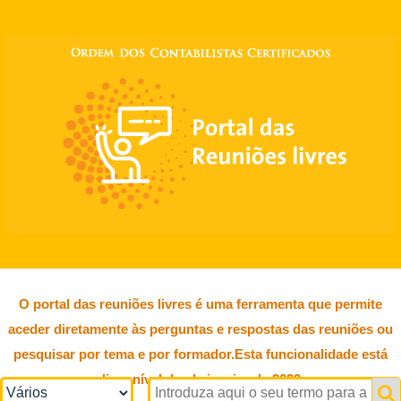
O portal das reuniões livres é uma ferramenta que permite
aceder diretamente às perguntas e respostas das reuniões ou
pesquisar por tema e por formador.Esta funcionalidade está
disponível desde janeiro de 2022.