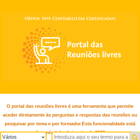
O portal das reuniões livres é uma ferramenta que permite
aceder diretamente às perguntas e respostas das reuniões ou
pesquisar por tema e por formador.Esta funcionalidade está
disponível desde janeiro de 2022.