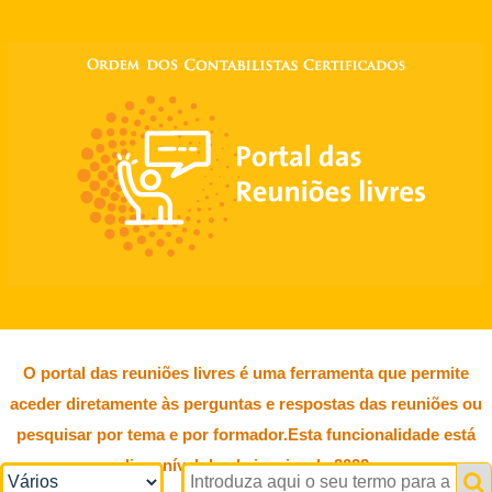
O portal das reuniões livres é uma ferramenta que permite
aceder diretamente às perguntas e respostas das reuniões ou
pesquisar por tema e por formador.Esta funcionalidade está
disponível desde janeiro de 2022.