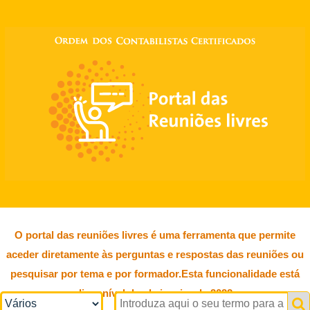
O portal das reuniões livres é uma ferramenta que permite
aceder diretamente às perguntas e respostas das reuniões ou
pesquisar por tema e por formador.Esta funcionalidade está
disponível desde janeiro de 2022.