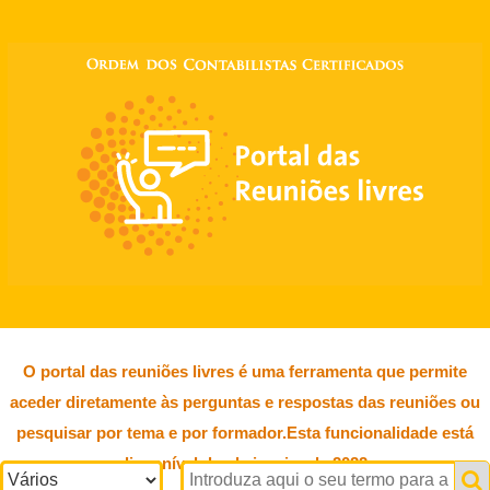
O portal das reuniões livres é uma ferramenta que permite
aceder diretamente às perguntas e respostas das reuniões ou
pesquisar por tema e por formador.Esta funcionalidade está
disponível desde janeiro de 2022.